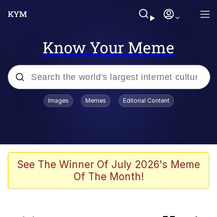
Know Your Meme
Popular searches
Images
Memes
Editorial Content
Evelyn Smith Smiling /
Evelynsmithhhhh Stare
Neegy
Memes
See The Winner Of July 2026's Meme
Of The Month!
Jordan Peele's Obama Meet & Greet
Oh, Worm?