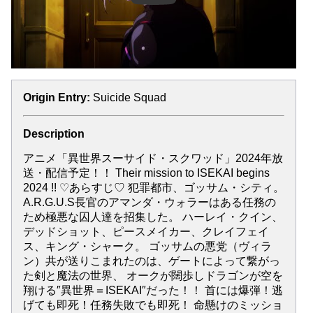
Origin Entry:
Suicide Squad
Description
アニメ「異世界スーサイド・スクワッド」2024年放
送・配信予定！！ Their mission to ISEKAI begins
2024 !! ♡あらすじ♡ 犯罪都市、ゴッサム・シティ。
A.R.G.U.S長官のアマンダ・ウォラーはある任務の
ため極悪な囚人達を招集した。 ハーレイ・クイン、
デッドショット、ピースメイカー、クレイフェイ
ス、キング・シャーク。 ゴッサムの悪党（ヴィラ
ン）共が送りこまれたのは、ゲートによって繋がっ
た剣と魔法の世界、 オークが闊歩しドラゴンが空を
翔ける″異世界＝ISEKAI″だった！！ 首には爆弾！逃
げても即死！任務失敗でも即死！ 命懸けのミッショ