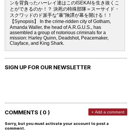
ンを背負ったハーレイ達はこのISEKAIを生き抜くこ
とができるのか！？ 決死の特殊部隊＝スーサイド・
スクワッドのド派手な″暴″険譚が幕を開ける！！
【Synopsis】 In the crime-ridden city of Gotham,
Amanda Waller, the head of A.R.G.U.S., has
assembled a group of notorious criminals for a
mission: Harley Quinn, Deadshot, Peacemaker,
Clayface, and King Shark.
SIGN UP FOR OUR NEWSLETTER
COMMENTS ( 0 )
+ Add a comment
Sorry, but you must activate your account to post a
comment.