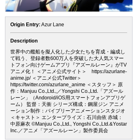
Origin Entry:
Azur Lane
Description
世界中の艦船を擬人化した少女たちを育成・編成し
て戦う、登録者数600万人を突破した大人気スマー
トフォン向けゲームアプリ『アズールレーン』がTV
アニメ化！ ＜アニメ公式サイト＞ https://azurlane-
anime.jp/ ＜アニメ公式Twitter＞
https://twitter.com/azurlane_anime ＜スタッフ＞ 原
作：Manjuu Co.,Ltd.,／Yongshi Co.,Ltd.「アズール
レーン」（Andoroid/iOS用スマートフォンアプリゲ
ーム） 監督：天衝 シリーズ構成：鋼屋ジン アニメ
ーション制作：バイブリーアニメーションスタジオ
＜キャスト＞ エンタープライズ：石川由依 赤城：
中原麻衣 ©Manjuu Co.,Ltd., Yongshi Co.,Ltd.&Yostar
Inc.／アニメ「アズールレーン」製作委員会