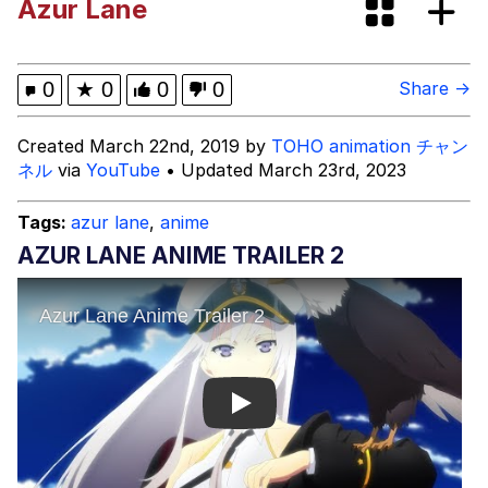
Azur Lane
GuguGaga Penguin – Cutest Moments
That Will Warm Your Heart
Evelyn Smith Smiling /
0
★
0
0
0
Share →
Evelynsmithhhhh Stare
My Father-In-Law Is A Builder / We
Created March 22nd, 2019 by
TOHO animation チャン
Can't, We Don't Know How To Do It
ネル
via
YouTube
• Updated March 23rd, 2023
Jacob Batalon CEO of Sex
Tags:
azur lane
,
anime
AZUR LANE ANIME TRAILER 2
Play