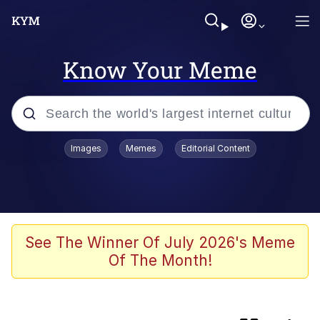
Know Your Meme
Popular searches
Images
Memes
Editorial Content
Memes
Evelyn Smith Smiling /
Evelynsmithhhhh Stare
Scuba Dance
See The Winner Of July 2026's Meme
Of The Month!
Meet Potential Man
Quirk Chungus