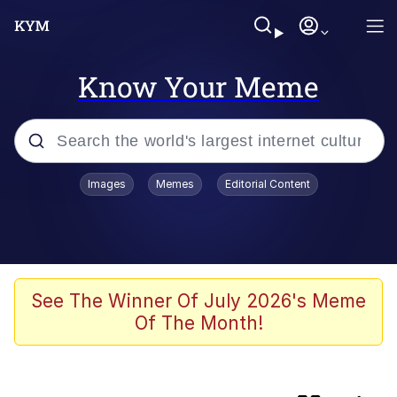
Know Your Meme
Popular searches
Images
Memes
Editorial Content
Memes
Kinda Chic Trend
V Stepped Into the Crowd
See The Winner Of July 2026's Meme
Of The Month!
Jacob Batalon CEO of Sex
Memes