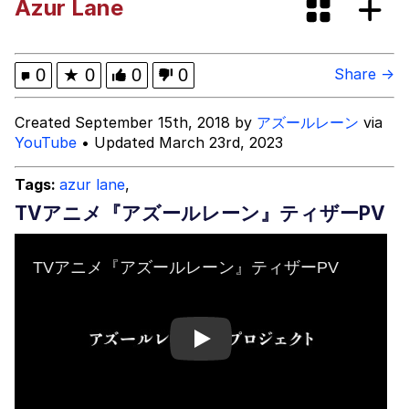
Azur Lane
Evelyn Smith Smiling /
Evelynsmithhhhh Stare
My Father-In-Law Is A Builder / We
0
★
0
0
0
Share →
Can't, We Don't Know How To Do It
Jacob Batalon CEO of Sex
Created September 15th, 2018 by
アズールレーン
via
YouTube
• Updated March 23rd, 2023
Topiary
Tags:
azur lane
,
TVアニメ『アズールレーン』ティザーPV
Play