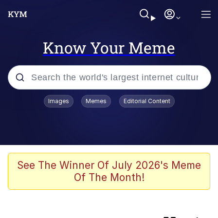
Know Your Meme
Popular searches
Images
Memes
Editorial Content
Memes
Evelyn Smith Smiling /
Evelynsmithhhhh Stare
Colonel Toad
See The Winner Of July 2026's Meme
Of The Month!
Quiet On the Creek
Tardo