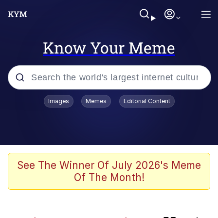
Know Your Meme
Popular searches
Images
Memes
Editorial Content
Memes
Evelyn Smith Smiling /
Evelynsmithhhhh Stare
Caturday
See The Winner Of July 2026's Meme
Of The Month!
Nice Argument. Unfortunately...
Vince McMahon Smelling Money