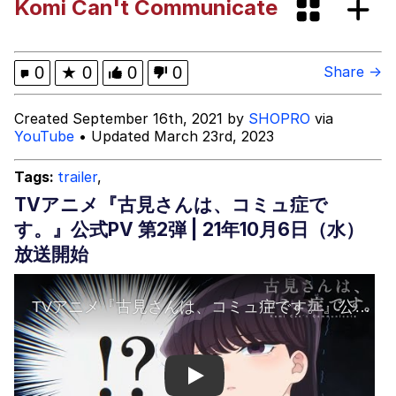
Komi Can't Communicate
Evelyn Smith Smiling /
Evelynsmithhhhh Stare
My Father-In-Law Is A Builder / We
0
★
0
0
0
Share →
Can't, We Don't Know How To Do It
Jacob Batalon CEO of Sex
Created September 16th, 2021 by
SHOPRO
via
YouTube
• Updated March 23rd, 2023
Tags:
trailer
,
TVアニメ『古見さんは、コミュ症で
す。』公式PV 第2弾 | 21年10月6日（水）
放送開始
Play